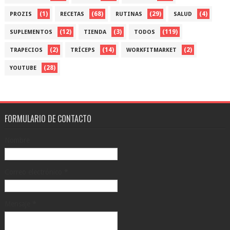
(1)
(68)
(29)
(4)
PROZIS
RECETAS
RUTINAS
SALUD
(12)
(3)
(119)
SUPLEMENTOS
TIENDA
TODOS
(2)
(14)
(2)
TRAPECIOS
TRÍCEPS
WORKFITMARKET
(28)
YOUTUBE
FORMULARIO DE CONTACTO
Nombre
Correo electrónico
*
Mensaje
*