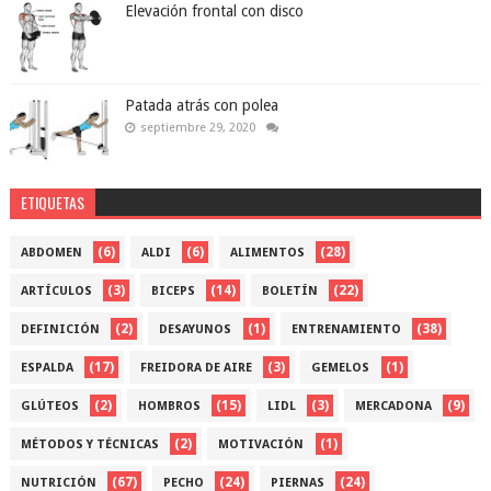
Elevación frontal con disco
Patada atrás con polea
septiembre 29, 2020
ETIQUETAS
(6)
(6)
(28)
ABDOMEN
ALDI
ALIMENTOS
(3)
(14)
(22)
ARTÍCULOS
BICEPS
BOLETÍN
(2)
(1)
(38)
DEFINICIÓN
DESAYUNOS
ENTRENAMIENTO
(17)
(3)
(1)
ESPALDA
FREIDORA DE AIRE
GEMELOS
(2)
(15)
(3)
(9)
GLÚTEOS
HOMBROS
LIDL
MERCADONA
(2)
(1)
MÉTODOS Y TÉCNICAS
MOTIVACIÓN
(67)
(24)
(24)
NUTRICIÓN
PECHO
PIERNAS