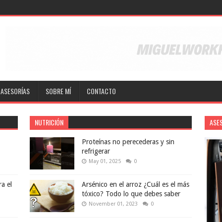
ASESORÍAS
SOBRE MÍ
CONTACTO
NUTRICIÓN
ASE
Proteínas no perecederas y sin
refrigerar
May 01, 2025
0
a el
Arsénico en el arroz ¿Cuál es el más
tóxico? Todo lo que debes saber
November 01, 2023
0