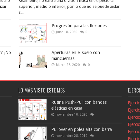
"Mucho
Realmente, no existe una división física entre pectoral
izar
superior, medio o inferior, por lo que no se puede aislar
s...
Progresión para las flexiones
June 18, 2020
0
r? ¡No
Aperturas en el suelo con
mancuernas
March 25, 2020
0
LO MÁS VISTO ESTE MES
EJERC
Rutina Push-Pull con bandas
Ejerci
elásticas en casa
Ejerci
noviembre 10, 2020
Ejerci
Ejerci
Pullover en polea alta con barra
Ejerci
noviembre 28, 2019
Ejerci