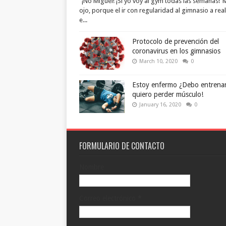
"¡No Miguel! ¡Si yo voy al gym todas las semanas!
ojo, porque el ir con regularidad al gimnasio a real
e...
Protocolo de prevención del
coronavirus en los gimnasios
March 10, 2020
0
Estoy enfermo ¿Debo entrena
quiero perder músculo!
January 16, 2020
0
FORMULARIO DE CONTACTO
Nombre
Correo electrónico
*