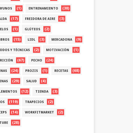
(1)
(38)
AYUNOS
ENTRENAMIENTO
(17)
(3)
ALDA
FREIDORA DE AIRE
(1)
(2)
ELOS
GLÚTEOS
(15)
(3)
(9)
BROS
LIDL
MERCADONA
(2)
(1)
ODOS Y TÉCNICAS
MOTIVACIÓN
(67)
(24)
RICIÓN
PECHO
(24)
(1)
(68)
RNAS
PROZIS
RECETAS
(29)
(4)
INAS
SALUD
(12)
(3)
LEMENTOS
TIENDA
(119)
(2)
OS
TRAPECIOS
(14)
(2)
CEPS
WORKFITMARKET
(28)
TUBE