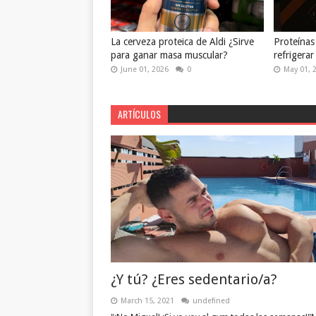
La cerveza proteica de Aldi ¿Sirve
Proteínas
para ganar masa muscular?
refrigerar
June 01, 2026
0
May 01, 
ARTÍCULOS
¿Y tú? ¿Eres sedentario/a?
March 15, 2021
undefined