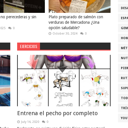
DES
 no perecederas y sin
Plato preparado de salmón con
ESP
verduras de Mercadona ¿Una
opción saludable?
GEM
2025
0
October 30, 2024
0
HOM
EJERCICIOS
MÉT
NUT
PIE
RUT
SUP
TOD
TRÍ
Entrena el pecho por completo
YOU
July 14, 2020
0