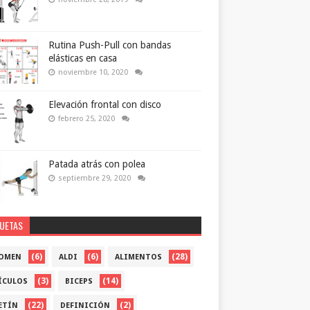
Rutina Push-Pull con bandas
elásticas en casa
noviembre 10, 2020
Elevación frontal con disco
febrero 25, 2020
Patada atrás con polea
septiembre 29, 2020
QUETAS
(6)
(6)
(28)
OMEN
ALDI
ALIMENTOS
(3)
(14)
ÍCULOS
BICEPS
(22)
(2)
ETÍN
DEFINICIÓN