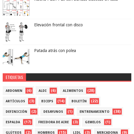
Elevación frontal con disco
Patada atrás con polea
ETIQUETAS
(6)
(6)
(28)
ABDOMEN
ALDI
ALIMENTOS
(3)
(14)
(22)
ARTÍCULOS
BICEPS
BOLETÍN
(2)
(1)
(38)
DEFINICIÓN
DESAYUNOS
ENTRENAMIENTO
(17)
(3)
(1)
ESPALDA
FREIDORA DE AIRE
GEMELOS
(2)
(15)
(3)
(9)
GLÚTEOS
HOMBROS
LIDL
MERCADONA