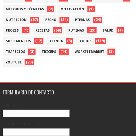
(2)
(1)
MÉTODOS Y TÉCNICAS
MOTIVACIÓN
(67)
(24)
(24)
NUTRICIÓN
PECHO
PIERNAS
(1)
(68)
(29)
(4)
PROZIS
RECETAS
RUTINAS
SALUD
(12)
(3)
(119)
SUPLEMENTOS
TIENDA
TODOS
(2)
(14)
(2)
TRAPECIOS
TRÍCEPS
WORKFITMARKET
(28)
YOUTUBE
FORMULARIO DE CONTACTO
Nombre
Correo electrónico
*