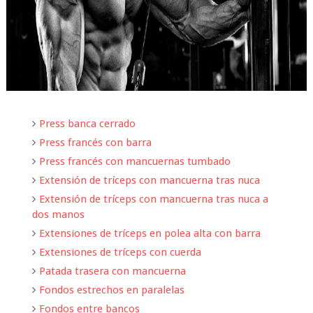
Press banca cerrado
Press francés con barra
Press francés con mancuernas tumbado
Extensión de tríceps con mancuerna tras nuca
Extensión de tríceps con mancuerna tras nuca a
dos manos
Extensiones de tríceps en polea alta con barra
Extensiones de tríceps con cuerda
Patada trasera con mancuerna
Fondos estrechos en paralelas
Fondos entre bancos