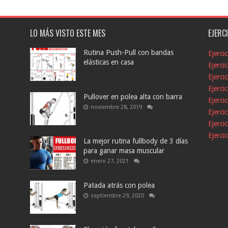
LO MÁS VISTO ESTE MES
EJERC
Rutina Push-Pull con bandas
Ejerci
elásticas en casa
Ejerci
Ejerci
Ejerci
Pullover en polea alta con barra
Ejerci
noviembre 28, 2019
Ejerci
Ejerci
Ejerci
La mejor rutina fullbody de 3 días
para ganar masa muscular
enero 27, 2021
Patada atrás con polea
septiembre 29, 2020