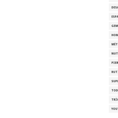
DES
ESP
GEM
HOM
MÉT
NUT
PIE
RUT
SUP
TOD
TRÍ
YOU