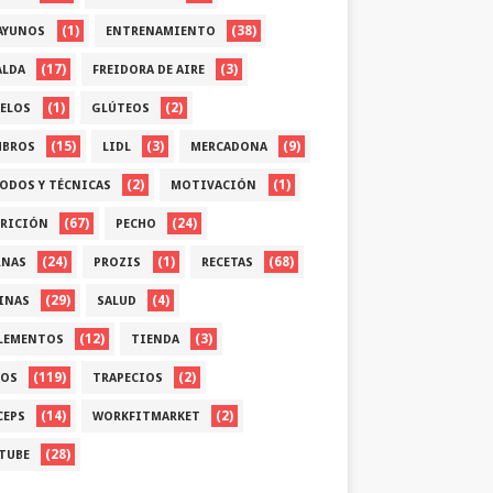
(1)
(38)
AYUNOS
ENTRENAMIENTO
(17)
(3)
ALDA
FREIDORA DE AIRE
(1)
(2)
ELOS
GLÚTEOS
(15)
(3)
(9)
BROS
LIDL
MERCADONA
(2)
(1)
ODOS Y TÉCNICAS
MOTIVACIÓN
(67)
(24)
RICIÓN
PECHO
(24)
(1)
(68)
RNAS
PROZIS
RECETAS
(29)
(4)
INAS
SALUD
(12)
(3)
LEMENTOS
TIENDA
(119)
(2)
OS
TRAPECIOS
(14)
(2)
CEPS
WORKFITMARKET
(28)
TUBE