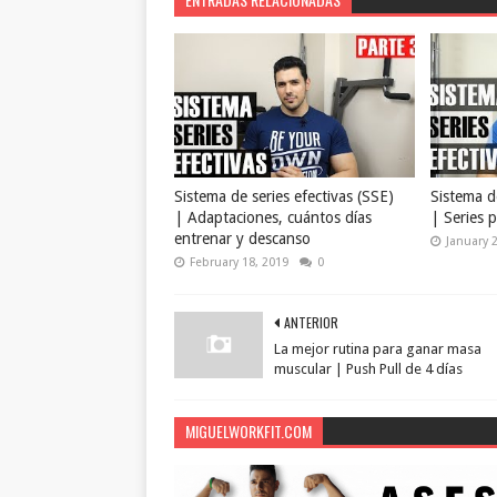
Sistema de series efectivas (SSE)
Sistema de
| Adaptaciones, cuántos días
| Series p
entrenar y descanso
January 
February 18, 2019
0
ANTERIOR
La mejor rutina para ganar masa
muscular | Push Pull de 4 días
MIGUELWORKFIT.COM