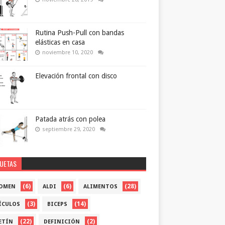
Rutina Push-Pull con bandas
elásticas en casa
noviembre 10, 2020
Elevación frontal con disco
Patada atrás con polea
septiembre 29, 2020
QUETAS
(6)
(6)
(28)
OMEN
ALDI
ALIMENTOS
(3)
(14)
ÍCULOS
BICEPS
(22)
(2)
ETÍN
DEFINICIÓN