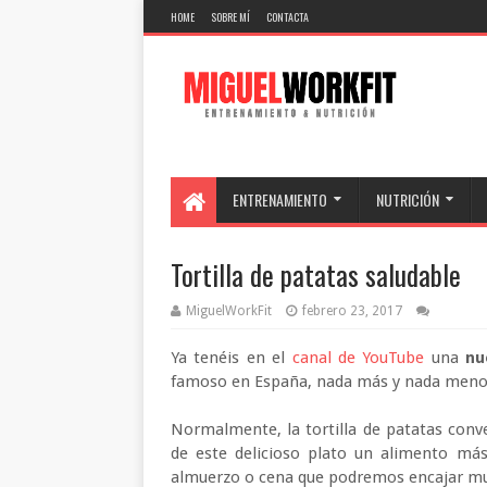
HOME
SOBRE MÍ
CONTACTA
ENTRENAMIENTO
NUTRICIÓN
Tortilla de patatas saludable
MiguelWorkFit
febrero 23, 2017
Ya tenéis en el
canal de YouTube
una
nu
famoso en España, nada más y nada meno
Normalmente, la tortilla de patatas conve
de este delicioso plato un alimento má
almuerzo o cena que podremos encajar mu