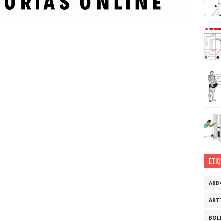
ETI
ABD
ART
BOL