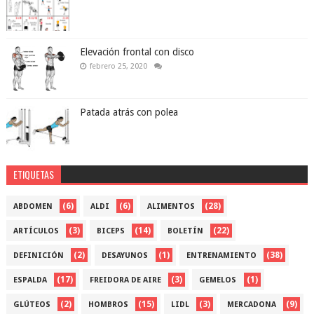
Elevación frontal con disco
febrero 25, 2020
Patada atrás con polea
ETIQUETAS
(6)
(6)
(28)
ABDOMEN
ALDI
ALIMENTOS
(3)
(14)
(22)
ARTÍCULOS
BICEPS
BOLETÍN
(2)
(1)
(38)
DEFINICIÓN
DESAYUNOS
ENTRENAMIENTO
(17)
(3)
(1)
ESPALDA
FREIDORA DE AIRE
GEMELOS
(2)
(15)
(3)
(9)
GLÚTEOS
HOMBROS
LIDL
MERCADONA