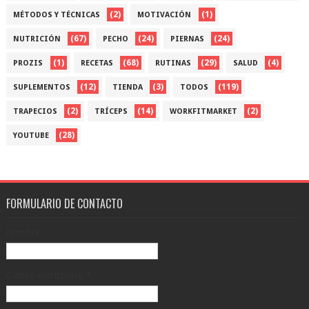
(2)
(1)
MÉTODOS Y TÉCNICAS
MOTIVACIÓN
(67)
(24)
(24)
NUTRICIÓN
PECHO
PIERNAS
(1)
(68)
(29)
(4)
PROZIS
RECETAS
RUTINAS
SALUD
(12)
(3)
(119)
SUPLEMENTOS
TIENDA
TODOS
(2)
(14)
(2)
TRAPECIOS
TRÍCEPS
WORKFITMARKET
(28)
YOUTUBE
FORMULARIO DE CONTACTO
Nombre
Correo electrónico
*