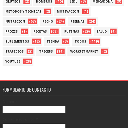
(2)
(15)
(3)
(9)
GLÚTEOS
HOMBROS
LIDL
MERCADONA
(2)
(1)
MÉTODOS Y TÉCNICAS
MOTIVACIÓN
(67)
(24)
(24)
NUTRICIÓN
PECHO
PIERNAS
(1)
(68)
(29)
(4)
PROZIS
RECETAS
RUTINAS
SALUD
(12)
(3)
(119)
SUPLEMENTOS
TIENDA
TODOS
(2)
(14)
(2)
TRAPECIOS
TRÍCEPS
WORKFITMARKET
(28)
YOUTUBE
FORMULARIO DE CONTACTO
Nombre
Correo electrónico
*