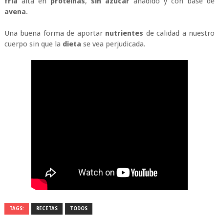
fría
alta en
proteínas
,
sin azúcar
añadido y con base de
avena
.
Una buena forma de aportar
nutrientes
de calidad a nuestro
cuerpo sin que la
dieta
se vea perjudicada.
TAGS:
RECETAS
TODOS