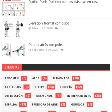
Rutina Push-Pull con bandas elásticas en casa
Elevación frontal con disco
febrero 25, 2020
Patada atrás con polea
septiembre 29, 2020
ETIQUETAS
(6)
(6)
(28)
ABDOMEN
ALDI
ALIMENTOS
(3)
(14)
(22)
ARTÍCULOS
BICEPS
BOLETÍN
(2)
(1)
(38)
DEFINICIÓN
DESAYUNOS
ENTRENAMIENTO
(17)
(3)
(1)
ESPALDA
FREIDORA DE AIRE
GEMELOS