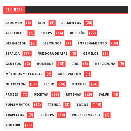
ETIQUETAS
(6)
(6)
(28)
ABDOMEN
ALDI
ALIMENTOS
(3)
(14)
(22)
ARTÍCULOS
BICEPS
BOLETÍN
(2)
(1)
(38)
DEFINICIÓN
DESAYUNOS
ENTRENAMIENTO
(17)
(3)
(1)
ESPALDA
FREIDORA DE AIRE
GEMELOS
(2)
(15)
(3)
(9)
GLÚTEOS
HOMBROS
LIDL
MERCADONA
(2)
(1)
MÉTODOS Y TÉCNICAS
MOTIVACIÓN
(67)
(24)
(24)
NUTRICIÓN
PECHO
PIERNAS
(1)
(68)
(29)
(4)
PROZIS
RECETAS
RUTINAS
SALUD
(12)
(3)
(119)
SUPLEMENTOS
TIENDA
TODOS
(2)
(14)
(2)
TRAPECIOS
TRÍCEPS
WORKFITMARKET
(28)
YOUTUBE