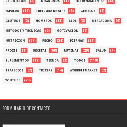
(2)
(1)
(38)
DEFINICIÓN
DESAYUNOS
ENTRENAMIENTO
(17)
(3)
(1)
ESPALDA
FREIDORA DE AIRE
GEMELOS
(2)
(15)
(3)
(9)
GLÚTEOS
HOMBROS
LIDL
MERCADONA
(2)
(1)
MÉTODOS Y TÉCNICAS
MOTIVACIÓN
(67)
(24)
(24)
NUTRICIÓN
PECHO
PIERNAS
(1)
(68)
(29)
(4)
PROZIS
RECETAS
RUTINAS
SALUD
(12)
(3)
(119)
SUPLEMENTOS
TIENDA
TODOS
(2)
(14)
(2)
TRAPECIOS
TRÍCEPS
WORKFITMARKET
(28)
YOUTUBE
FORMULARIO DE CONTACTO
Nombre