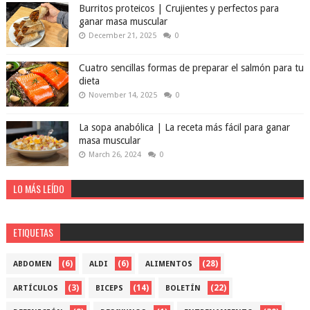
Burritos proteicos | Crujientes y perfectos para
ganar masa muscular
December 21, 2025
0
Cuatro sencillas formas de preparar el salmón para tu
dieta
November 14, 2025
0
La sopa anabólica | La receta más fácil para ganar
masa muscular
March 26, 2024
0
LO MÁS LEÍDO
ETIQUETAS
(6)
(6)
(28)
ABDOMEN
ALDI
ALIMENTOS
(3)
(14)
(22)
ARTÍCULOS
BICEPS
BOLETÍN