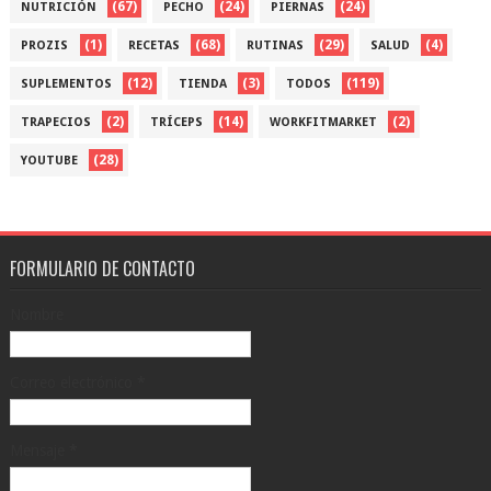
(67)
(24)
(24)
NUTRICIÓN
PECHO
PIERNAS
(1)
(68)
(29)
(4)
PROZIS
RECETAS
RUTINAS
SALUD
(12)
(3)
(119)
SUPLEMENTOS
TIENDA
TODOS
(2)
(14)
(2)
TRAPECIOS
TRÍCEPS
WORKFITMARKET
(28)
YOUTUBE
FORMULARIO DE CONTACTO
Nombre
Correo electrónico
*
Mensaje
*