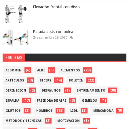
Elevación frontal con disco
Patada atrás con polea
septiembre 29, 2020
ETIQUETAS
(6)
(6)
(28)
ABDOMEN
ALDI
ALIMENTOS
(3)
(14)
(22)
ARTÍCULOS
BICEPS
BOLETÍN
(2)
(1)
(38)
DEFINICIÓN
DESAYUNOS
ENTRENAMIENTO
(17)
(3)
(1)
ESPALDA
FREIDORA DE AIRE
GEMELOS
(2)
(15)
(3)
(9)
GLÚTEOS
HOMBROS
LIDL
MERCADONA
(2)
(1)
MÉTODOS Y TÉCNICAS
MOTIVACIÓN