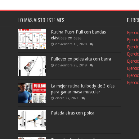
LO MÁS VISTO ESTE MES
EJERC
Rutina Push-Pull con bandas
Ejerci
elásticas en casa
Ejerci
noviembre 10, 2020
Ejerci
Ejerci
Pullover en polea alta con barra
Ejerci
noviembre 28, 2019
Ejerci
Ejerci
Ejerci
La mejor rutina fullbody de 3 días
para ganar masa muscular
enero 27, 2021
Patada atrás con polea