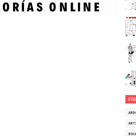
ETI
ABD
ART
BOL