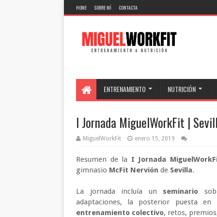
HOME
SOBRE MÍ
CONTACTA
ENTRENAMIENTO
NUTRICIÓN
I Jornada MiguelWorkFit | Sevil
MiguelWorkFit
enero 15, 2019
Resumen de la
I Jornada MiguelWorkF
gimnasio
McFit Nervión
de
Sevilla
.
La jornada incluía un
seminario
sob
adaptaciones, la posterior puesta en
entrenamiento colectivo
, retos, premios