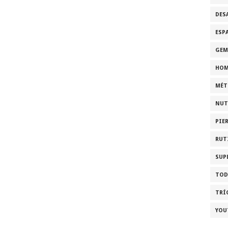
DES
ESP
GEM
HOM
MÉT
NUT
PIE
RUT
SUP
TOD
TRÍ
YOU