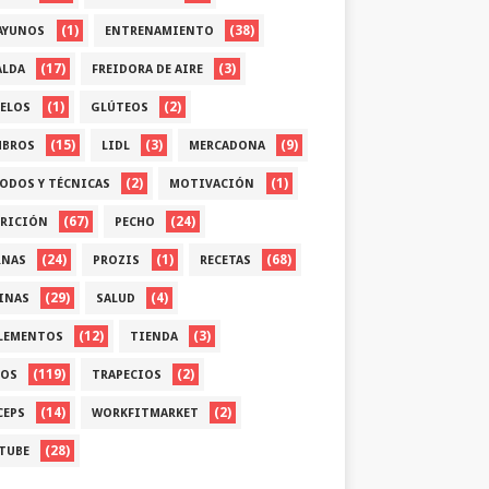
(1)
(38)
AYUNOS
ENTRENAMIENTO
(17)
(3)
ALDA
FREIDORA DE AIRE
(1)
(2)
ELOS
GLÚTEOS
(15)
(3)
(9)
BROS
LIDL
MERCADONA
(2)
(1)
ODOS Y TÉCNICAS
MOTIVACIÓN
(67)
(24)
RICIÓN
PECHO
(24)
(1)
(68)
RNAS
PROZIS
RECETAS
(29)
(4)
INAS
SALUD
(12)
(3)
LEMENTOS
TIENDA
(119)
(2)
OS
TRAPECIOS
(14)
(2)
CEPS
WORKFITMARKET
(28)
TUBE