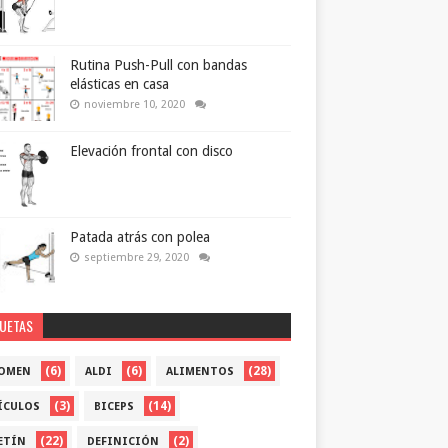
Rutina Push-Pull con bandas
elásticas en casa
noviembre 10, 2020
Elevación frontal con disco
Patada atrás con polea
septiembre 29, 2020
QUETAS
(6)
(6)
(28)
OMEN
ALDI
ALIMENTOS
(3)
(14)
ÍCULOS
BICEPS
(22)
(2)
ETÍN
DEFINICIÓN