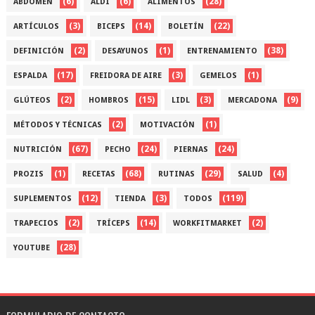
(6)
(6)
(28)
ABDOMEN
ALDI
ALIMENTOS
(3)
(14)
(22)
ARTÍCULOS
BICEPS
BOLETÍN
(2)
(1)
(38)
DEFINICIÓN
DESAYUNOS
ENTRENAMIENTO
(17)
(3)
(1)
ESPALDA
FREIDORA DE AIRE
GEMELOS
(2)
(15)
(3)
(9)
GLÚTEOS
HOMBROS
LIDL
MERCADONA
(2)
(1)
MÉTODOS Y TÉCNICAS
MOTIVACIÓN
(67)
(24)
(24)
NUTRICIÓN
PECHO
PIERNAS
(1)
(68)
(29)
(4)
PROZIS
RECETAS
RUTINAS
SALUD
(12)
(3)
(119)
SUPLEMENTOS
TIENDA
TODOS
(2)
(14)
(2)
TRAPECIOS
TRÍCEPS
WORKFITMARKET
(28)
YOUTUBE