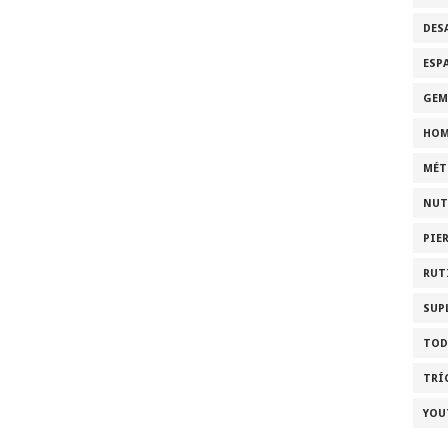
DES
ESP
GEM
HOM
MÉT
NUT
PIE
RUT
SUP
TOD
TRÍ
YOU