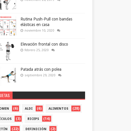
Rutina Push-Pull con bandas
elásticas en casa
noviembre 10, 2020
Elevación frontal con disco
febrero 25, 2020
Patada atrás con polea
septiembre 29, 2020
QUETAS
(6)
(6)
(28)
OMEN
ALDI
ALIMENTOS
(3)
(14)
ÍCULOS
BICEPS
(22)
(2)
ETÍN
DEFINICIÓN