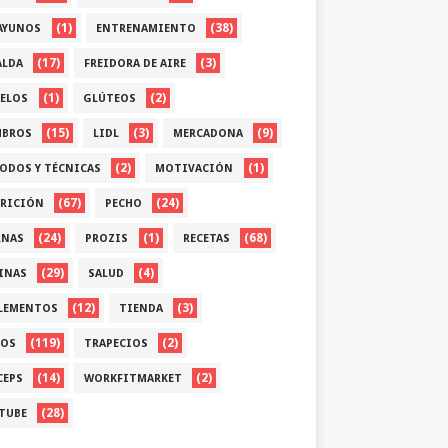
(1)
(38)
AYUNOS
ENTRENAMIENTO
(17)
(3)
ALDA
FREIDORA DE AIRE
(1)
(2)
ELOS
GLÚTEOS
(15)
(3)
(9)
BROS
LIDL
MERCADONA
(2)
(1)
ODOS Y TÉCNICAS
MOTIVACIÓN
(67)
(24)
RICIÓN
PECHO
(24)
(1)
(68)
RNAS
PROZIS
RECETAS
(29)
(4)
INAS
SALUD
(12)
(3)
LEMENTOS
TIENDA
(119)
(2)
OS
TRAPECIOS
(14)
(2)
CEPS
WORKFITMARKET
(28)
TUBE