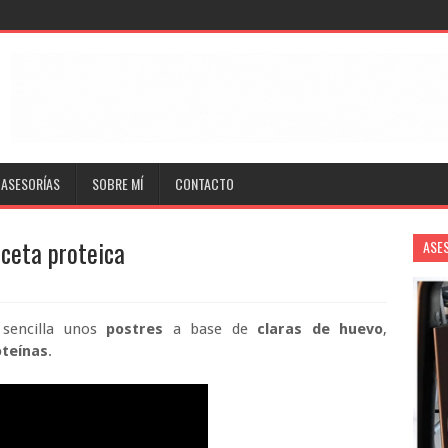
ASESORÍAS
SOBRE MÍ
CONTACTO
eceta proteica
ASE
 sencilla unos
postres
a base de
claras de huevo
,
oteínas
.