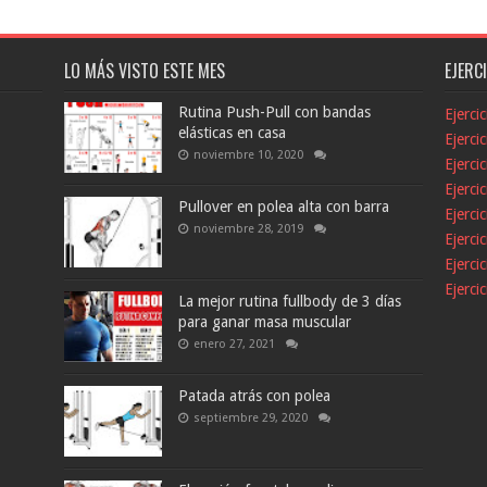
LO MÁS VISTO ESTE MES
EJERC
Rutina Push-Pull con bandas
Ejerci
elásticas en casa
Ejerci
noviembre 10, 2020
Ejerci
Ejerci
Pullover en polea alta con barra
Ejerci
noviembre 28, 2019
Ejerci
Ejerci
Ejerci
La mejor rutina fullbody de 3 días
para ganar masa muscular
enero 27, 2021
Patada atrás con polea
septiembre 29, 2020