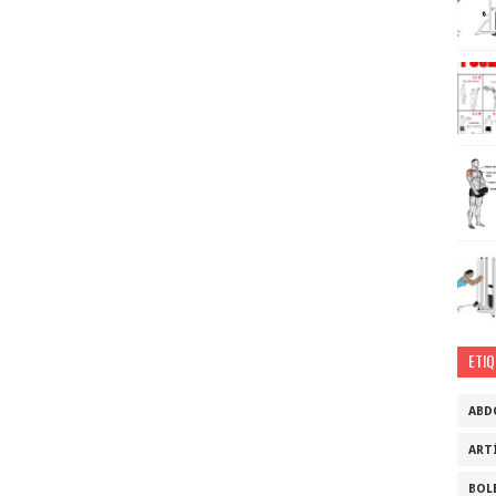
ETI
ABD
ART
BOL