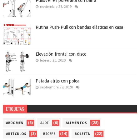
Pullover en polea alta con barra
noviembre 28, 2019
Rutina Push-Pull con bandas elásticas en casa
Elevación frontal con disco
febrero 25, 2020
Patada atrás con polea
septiembre 29, 2020
ETIQUETAS
(6)
(6)
(28)
ABDOMEN
ALDI
ALIMENTOS
(3)
(14)
(22)
ARTÍCULOS
BICEPS
BOLETÍN