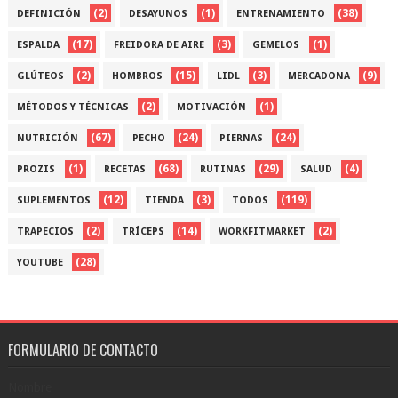
(2)
(1)
(38)
DEFINICIÓN
DESAYUNOS
ENTRENAMIENTO
(17)
(3)
(1)
ESPALDA
FREIDORA DE AIRE
GEMELOS
(2)
(15)
(3)
(9)
GLÚTEOS
HOMBROS
LIDL
MERCADONA
(2)
(1)
MÉTODOS Y TÉCNICAS
MOTIVACIÓN
(67)
(24)
(24)
NUTRICIÓN
PECHO
PIERNAS
(1)
(68)
(29)
(4)
PROZIS
RECETAS
RUTINAS
SALUD
(12)
(3)
(119)
SUPLEMENTOS
TIENDA
TODOS
(2)
(14)
(2)
TRAPECIOS
TRÍCEPS
WORKFITMARKET
(28)
YOUTUBE
FORMULARIO DE CONTACTO
Nombre