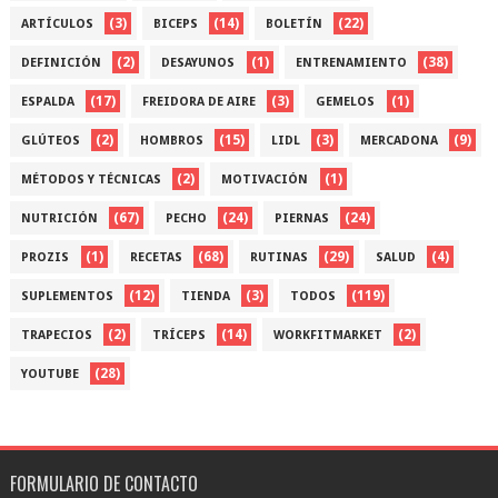
(3)
(14)
(22)
ARTÍCULOS
BICEPS
BOLETÍN
(2)
(1)
(38)
DEFINICIÓN
DESAYUNOS
ENTRENAMIENTO
(17)
(3)
(1)
ESPALDA
FREIDORA DE AIRE
GEMELOS
(2)
(15)
(3)
(9)
GLÚTEOS
HOMBROS
LIDL
MERCADONA
(2)
(1)
MÉTODOS Y TÉCNICAS
MOTIVACIÓN
(67)
(24)
(24)
NUTRICIÓN
PECHO
PIERNAS
(1)
(68)
(29)
(4)
PROZIS
RECETAS
RUTINAS
SALUD
(12)
(3)
(119)
SUPLEMENTOS
TIENDA
TODOS
(2)
(14)
(2)
TRAPECIOS
TRÍCEPS
WORKFITMARKET
(28)
YOUTUBE
FORMULARIO DE CONTACTO