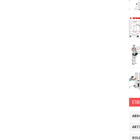
ETI
ABD
ART
BOL