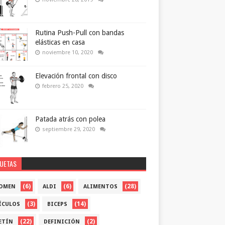
Rutina Push-Pull con bandas
elásticas en casa
noviembre 10, 2020
Elevación frontal con disco
febrero 25, 2020
Patada atrás con polea
septiembre 29, 2020
QUETAS
(6)
(6)
(28)
OMEN
ALDI
ALIMENTOS
(3)
(14)
ÍCULOS
BICEPS
(22)
(2)
ETÍN
DEFINICIÓN