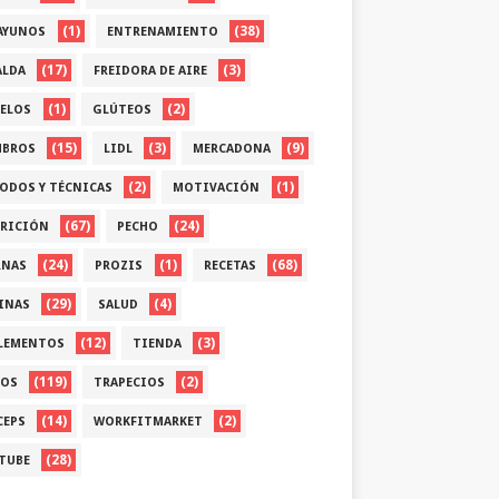
(1)
(38)
AYUNOS
ENTRENAMIENTO
(17)
(3)
ALDA
FREIDORA DE AIRE
(1)
(2)
ELOS
GLÚTEOS
(15)
(3)
(9)
BROS
LIDL
MERCADONA
(2)
(1)
ODOS Y TÉCNICAS
MOTIVACIÓN
(67)
(24)
RICIÓN
PECHO
(24)
(1)
(68)
RNAS
PROZIS
RECETAS
(29)
(4)
INAS
SALUD
(12)
(3)
LEMENTOS
TIENDA
(119)
(2)
OS
TRAPECIOS
(14)
(2)
CEPS
WORKFITMARKET
(28)
TUBE