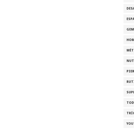
DES
ESP
GEM
HOM
MÉT
NUT
PIE
RUT
SUP
TOD
TRÍ
YOU