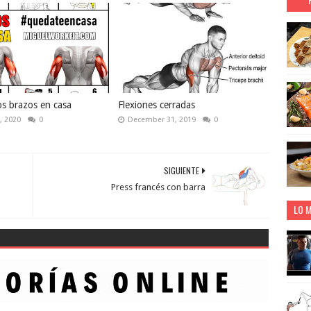
os brazos en casa
Flexiones cerradas
, 2020
0
December 31, 2019
0
SIGUIENTE
Press francés con barra
LO M