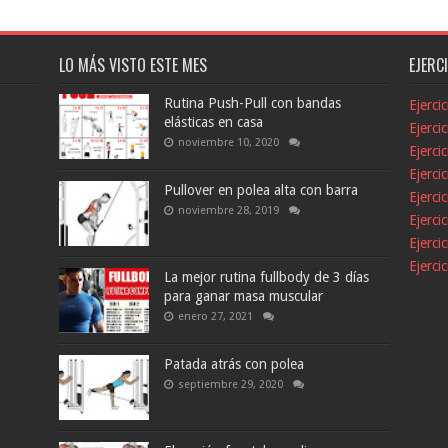
LO MÁS VISTO ESTE MES
EJERC
Rutina Push-Pull con bandas
Ejerci
elásticas en casa
Ejerci
noviembre 10, 2020
Ejerci
Ejerci
Pullover en polea alta con barra
Ejerci
noviembre 28, 2019
Ejerci
Ejerci
Ejerci
La mejor rutina fullbody de 3 días
para ganar masa muscular
enero 27, 2021
Patada atrás con polea
septiembre 29, 2020