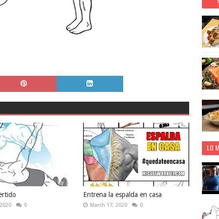
LO M
rtido
Entrena la espalda en casa
 2020
0
March 17, 2020
0