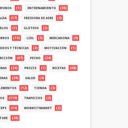
(1)
(38)
AYUNOS
ENTRENAMIENTO
(17)
(3)
ALDA
FREIDORA DE AIRE
(1)
(2)
ELOS
GLÚTEOS
(15)
(3)
(9)
BROS
LIDL
MERCADONA
(2)
(1)
ODOS Y TÉCNICAS
MOTIVACIÓN
(67)
(24)
RICIÓN
PECHO
(24)
(1)
(68)
RNAS
PROZIS
RECETAS
(29)
(4)
INAS
SALUD
(12)
(3)
LEMENTOS
TIENDA
(119)
(2)
OS
TRAPECIOS
(14)
(2)
CEPS
WORKFITMARKET
(28)
TUBE