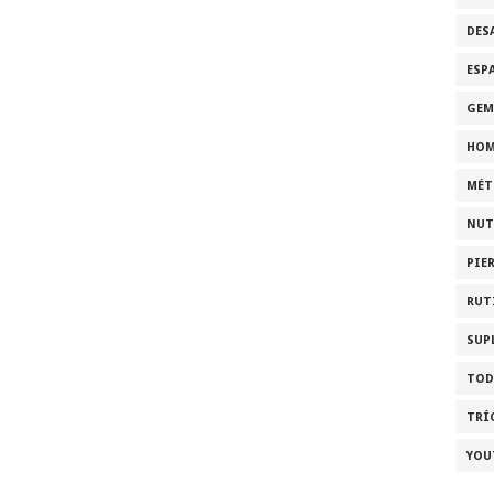
DES
ESP
GEM
HOM
MÉT
NUT
PIE
RUT
SUP
TOD
TRÍ
YOU