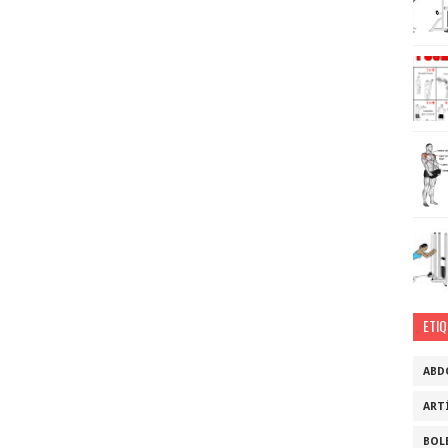
ETI
ABD
ART
BOL