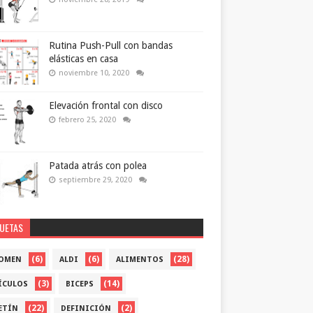
Rutina Push-Pull con bandas
elásticas en casa
noviembre 10, 2020
Elevación frontal con disco
febrero 25, 2020
Patada atrás con polea
septiembre 29, 2020
QUETAS
(6)
(6)
(28)
OMEN
ALDI
ALIMENTOS
(3)
(14)
ÍCULOS
BICEPS
(22)
(2)
ETÍN
DEFINICIÓN