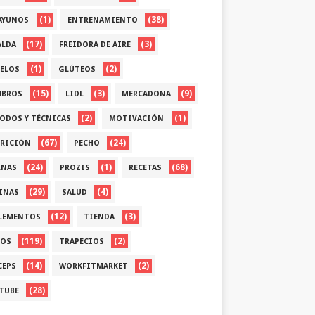
(1)
(38)
AYUNOS
ENTRENAMIENTO
(17)
(3)
ALDA
FREIDORA DE AIRE
(1)
(2)
ELOS
GLÚTEOS
(15)
(3)
(9)
BROS
LIDL
MERCADONA
(2)
(1)
ODOS Y TÉCNICAS
MOTIVACIÓN
(67)
(24)
RICIÓN
PECHO
(24)
(1)
(68)
RNAS
PROZIS
RECETAS
(29)
(4)
INAS
SALUD
(12)
(3)
LEMENTOS
TIENDA
(119)
(2)
OS
TRAPECIOS
(14)
(2)
CEPS
WORKFITMARKET
(28)
TUBE