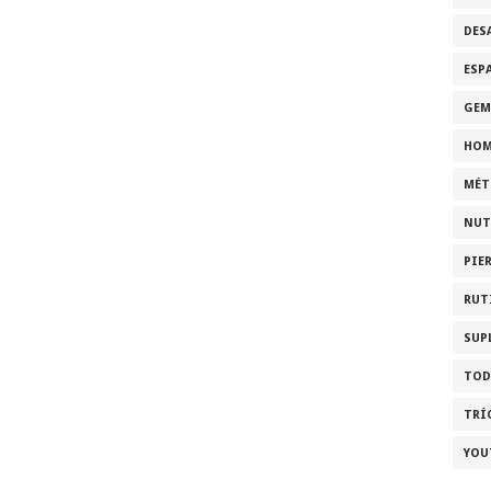
DES
ESP
GEM
HOM
MÉT
NUT
PIE
RUT
SUP
TOD
TRÍ
YOU