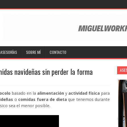
ASESORÍAS
SOBRE MÍ
CONTACTO
midas navideñas sin perder la forma
ASE
ocolo
basado en la
alimentación
y
actividad física
para
ideñas
o
comidas fuera de dieta
que tenemos durante
ísico sea el menor posible.