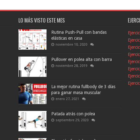
LO MÁS VISTO ESTE MES
EJERC
Rutina Push-Pull con bandas
Ejerci
elásticas en casa
Ejerci
noviembre 10, 2020
Ejerci
Ejerci
Pullover en polea alta con barra
Ejerci
noviembre 28, 2019
Ejerci
Ejerci
Ejerci
La mejor rutina fullbody de 3 días
para ganar masa muscular
enero 27, 2021
Patada atrás con polea
septiembre 29, 2020