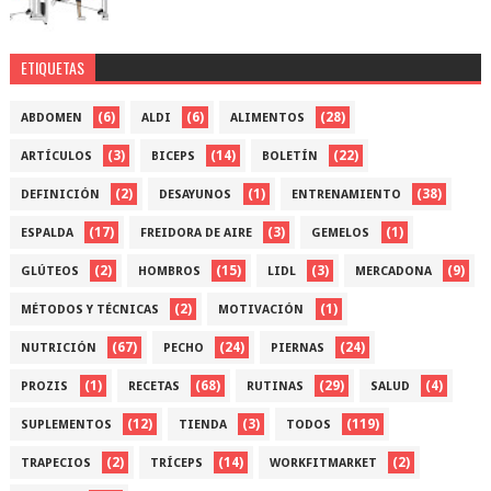
ETIQUETAS
(6)
(6)
(28)
ABDOMEN
ALDI
ALIMENTOS
(3)
(14)
(22)
ARTÍCULOS
BICEPS
BOLETÍN
(2)
(1)
(38)
DEFINICIÓN
DESAYUNOS
ENTRENAMIENTO
(17)
(3)
(1)
ESPALDA
FREIDORA DE AIRE
GEMELOS
(2)
(15)
(3)
(9)
GLÚTEOS
HOMBROS
LIDL
MERCADONA
(2)
(1)
MÉTODOS Y TÉCNICAS
MOTIVACIÓN
(67)
(24)
(24)
NUTRICIÓN
PECHO
PIERNAS
(1)
(68)
(29)
(4)
PROZIS
RECETAS
RUTINAS
SALUD
(12)
(3)
(119)
SUPLEMENTOS
TIENDA
TODOS
(2)
(14)
(2)
TRAPECIOS
TRÍCEPS
WORKFITMARKET