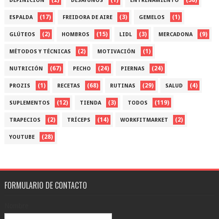
DEFINICIÓN
DESAYUNOS
ENTRENAMIENTO
(17)
(3)
(1)
ESPALDA
FREIDORA DE AIRE
GEMELOS
(2)
(15)
(3)
(9)
GLÚTEOS
HOMBROS
LIDL
MERCADONA
(2)
(1)
MÉTODOS Y TÉCNICAS
MOTIVACIÓN
(67)
(24)
(24)
NUTRICIÓN
PECHO
PIERNAS
(1)
(68)
(29)
(4)
PROZIS
RECETAS
RUTINAS
SALUD
(12)
(3)
(119)
SUPLEMENTOS
TIENDA
TODOS
(2)
(14)
(2)
TRAPECIOS
TRÍCEPS
WORKFITMARKET
(28)
YOUTUBE
FORMULARIO DE CONTACTO
Nombre