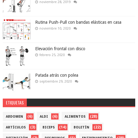
noviembre 28, 2019
Rutina Push-Pull con bandas elásticas en casa
noviembre 10, 2020
Elevación frontal con disco
febrero 25, 2020
Patada atrás con polea
septiembre 29, 2020
ETIQUETAS
(6)
(6)
(28)
ABDOMEN
ALDI
ALIMENTOS
(3)
(14)
(22)
ARTÍCULOS
BICEPS
BOLETÍN
(2)
(1)
(38)