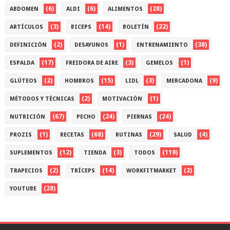
(6)
(6)
(28)
ABDOMEN
ALDI
ALIMENTOS
(3)
(14)
(22)
ARTÍCULOS
BICEPS
BOLETÍN
(2)
(1)
(38)
DEFINICIÓN
DESAYUNOS
ENTRENAMIENTO
(17)
(3)
(1)
ESPALDA
FREIDORA DE AIRE
GEMELOS
(2)
(15)
(3)
(9)
GLÚTEOS
HOMBROS
LIDL
MERCADONA
(2)
(1)
MÉTODOS Y TÉCNICAS
MOTIVACIÓN
(67)
(24)
(24)
NUTRICIÓN
PECHO
PIERNAS
(1)
(68)
(29)
(4)
PROZIS
RECETAS
RUTINAS
SALUD
(12)
(3)
(119)
SUPLEMENTOS
TIENDA
TODOS
(2)
(14)
(2)
TRAPECIOS
TRÍCEPS
WORKFITMARKET
(28)
YOUTUBE