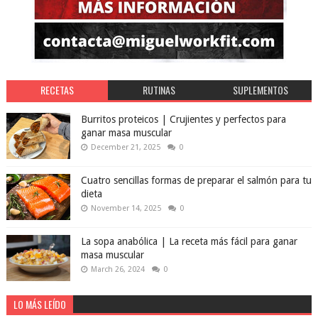
RECETAS
RUTINAS
SUPLEMENTOS
Burritos proteicos | Crujientes y perfectos para
ganar masa muscular
December 21, 2025
0
Cuatro sencillas formas de preparar el salmón para tu
dieta
November 14, 2025
0
La sopa anabólica | La receta más fácil para ganar
masa muscular
March 26, 2024
0
LO MÁS LEÍDO