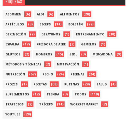
ETIQUETAS
(6)
(6)
(28)
ABDOMEN
ALDI
ALIMENTOS
(3)
(14)
(22)
ARTÍCULOS
BICEPS
BOLETÍN
(2)
(1)
(38)
DEFINICIÓN
DESAYUNOS
ENTRENAMIENTO
(17)
(3)
(1)
ESPALDA
FREIDORA DE AIRE
GEMELOS
(2)
(15)
(3)
(9)
GLÚTEOS
HOMBROS
LIDL
MERCADONA
(2)
(1)
MÉTODOS Y TÉCNICAS
MOTIVACIÓN
(67)
(24)
(24)
NUTRICIÓN
PECHO
PIERNAS
(1)
(68)
(29)
(4)
PROZIS
RECETAS
RUTINAS
SALUD
(12)
(3)
(119)
SUPLEMENTOS
TIENDA
TODOS
(2)
(14)
(2)
TRAPECIOS
TRÍCEPS
WORKFITMARKET
(28)
YOUTUBE