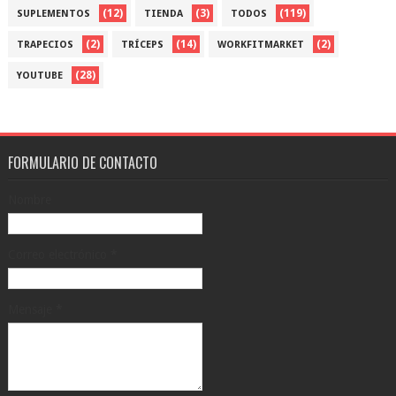
(12)
(3)
(119)
SUPLEMENTOS
TIENDA
TODOS
(2)
(14)
(2)
TRAPECIOS
TRÍCEPS
WORKFITMARKET
(28)
YOUTUBE
FORMULARIO DE CONTACTO
Nombre
Correo electrónico
*
Mensaje
*