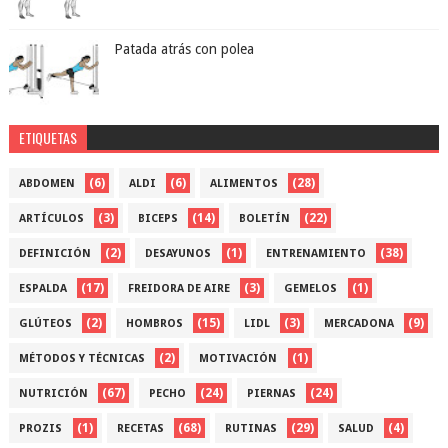
Patada atrás con polea
ETIQUETAS
(6)
(6)
(28)
ABDOMEN
ALDI
ALIMENTOS
(3)
(14)
(22)
ARTÍCULOS
BICEPS
BOLETÍN
(2)
(1)
(38)
DEFINICIÓN
DESAYUNOS
ENTRENAMIENTO
(17)
(3)
(1)
ESPALDA
FREIDORA DE AIRE
GEMELOS
(2)
(15)
(3)
(9)
GLÚTEOS
HOMBROS
LIDL
MERCADONA
(2)
(1)
MÉTODOS Y TÉCNICAS
MOTIVACIÓN
(67)
(24)
(24)
NUTRICIÓN
PECHO
PIERNAS
(1)
(68)
(29)
(4)
PROZIS
RECETAS
RUTINAS
SALUD