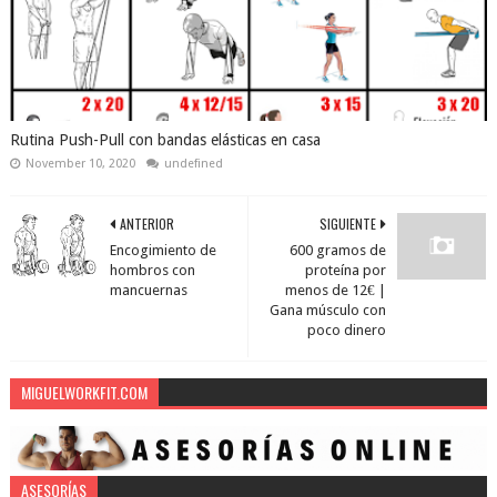
Rutina Push-Pull con bandas elásticas en casa
November 10, 2020
undefined
ANTERIOR
SIGUIENTE
Encogimiento de
600 gramos de
hombros con
proteína por
mancuernas
menos de 12€ |
Gana músculo con
poco dinero
MIGUELWORKFIT.COM
ASESORÍAS