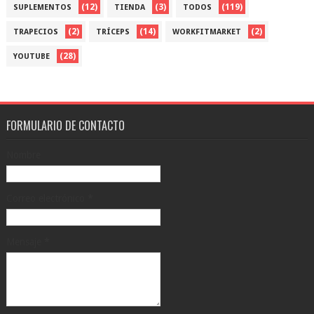
(12)
(3)
(119)
SUPLEMENTOS
TIENDA
TODOS
(2)
(14)
(2)
TRAPECIOS
TRÍCEPS
WORKFITMARKET
(28)
YOUTUBE
FORMULARIO DE CONTACTO
Nombre
Correo electrónico
*
Mensaje
*