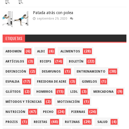
Patada atrás con polea
septiembre 29, 2020
ETIQUETAS
(6)
(6)
(28)
ABDOMEN
ALDI
ALIMENTOS
(3)
(14)
(22)
ARTÍCULOS
BICEPS
BOLETÍN
(2)
(1)
(38)
DEFINICIÓN
DESAYUNOS
ENTRENAMIENTO
(17)
(3)
(1)
ESPALDA
FREIDORA DE AIRE
GEMELOS
(2)
(15)
(3)
(9)
GLÚTEOS
HOMBROS
LIDL
MERCADONA
(2)
(1)
MÉTODOS Y TÉCNICAS
MOTIVACIÓN
(67)
(24)
(24)
NUTRICIÓN
PECHO
PIERNAS
(1)
(68)
(29)
(4)
PROZIS
RECETAS
RUTINAS
SALUD