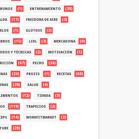
(1)
(38)
AYUNOS
ENTRENAMIENTO
(17)
(3)
ALDA
FREIDORA DE AIRE
(1)
(2)
ELOS
GLÚTEOS
(15)
(3)
(9)
BROS
LIDL
MERCADONA
(2)
(1)
ODOS Y TÉCNICAS
MOTIVACIÓN
(67)
(24)
RICIÓN
PECHO
(24)
(1)
(68)
RNAS
PROZIS
RECETAS
(29)
(4)
INAS
SALUD
(12)
(3)
LEMENTOS
TIENDA
(119)
(2)
OS
TRAPECIOS
(14)
(2)
CEPS
WORKFITMARKET
(28)
TUBE