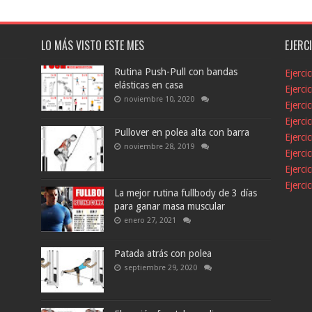
LO MÁS VISTO ESTE MES
EJERC
Rutina Push-Pull con bandas
Ejerci
elásticas en casa
Ejerci
noviembre 10, 2020
Ejerci
Ejerci
Pullover en polea alta con barra
Ejerci
noviembre 28, 2019
Ejerci
Ejerci
Ejerci
La mejor rutina fullbody de 3 días
para ganar masa muscular
enero 27, 2021
Patada atrás con polea
septiembre 29, 2020