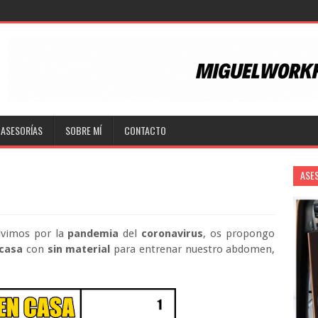
ASESORÍAS
SOBRE MÍ
CONTACTO
ASE
ivimos por la
pandemia
del
coronavirus
, os propongo
casa
con
sin material
para entrenar nuestro abdomen,