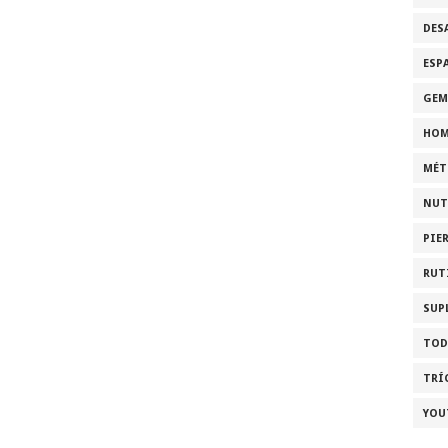
DES
ESP
GEM
HOM
MÉT
NUT
PIE
RUT
SUP
TOD
TRÍ
YOU