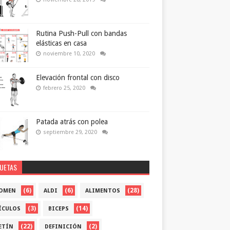
Rutina Push-Pull con bandas
elásticas en casa
noviembre 10, 2020
Elevación frontal con disco
febrero 25, 2020
Patada atrás con polea
septiembre 29, 2020
QUETAS
(6)
(6)
(28)
OMEN
ALDI
ALIMENTOS
(3)
(14)
ÍCULOS
BICEPS
(22)
(2)
ETÍN
DEFINICIÓN