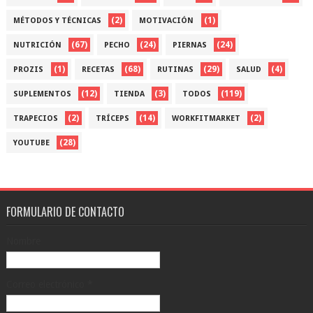
(2)
(1)
MÉTODOS Y TÉCNICAS
MOTIVACIÓN
(67)
(24)
(24)
NUTRICIÓN
PECHO
PIERNAS
(1)
(68)
(29)
(4)
PROZIS
RECETAS
RUTINAS
SALUD
(12)
(3)
(119)
SUPLEMENTOS
TIENDA
TODOS
(2)
(14)
(2)
TRAPECIOS
TRÍCEPS
WORKFITMARKET
(28)
YOUTUBE
FORMULARIO DE CONTACTO
Nombre
Correo electrónico
*