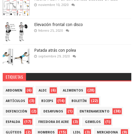
noviembre 10, 2020
Elevación frontal con disco
febrero 25, 2020
Patada atrás con polea
septiembre 29, 2020
ETIQUETAS
(6)
(6)
(28)
ABDOMEN
ALDI
ALIMENTOS
(3)
(14)
(22)
ARTÍCULOS
BICEPS
BOLETÍN
(2)
(1)
(38)
DEFINICIÓN
DESAYUNOS
ENTRENAMIENTO
(17)
(3)
(1)
ESPALDA
FREIDORA DE AIRE
GEMELOS
(2)
(15)
(3)
(9)
GLÚTEOS
HOMBROS
LIDL
MERCADONA