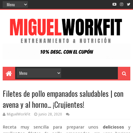
Filetes de pollo empanados saludables | con
avena y al horno... ¡Crujientes!
MiguelWorkFit
junio 28, 2020
Receta muy sencilla para preparar unos
deliciosos
y