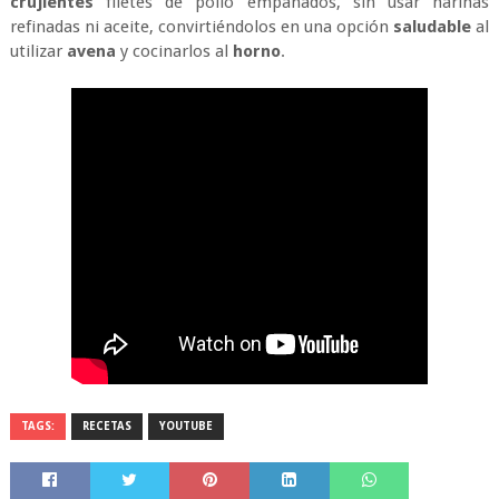
crujientes
filetes de pollo empanados, sin usar harinas
refinadas ni aceite, convirtiéndolos en una opción
saludable
al
utilizar
avena
y cocinarlos al
horno
.
TAGS:
RECETAS
YOUTUBE