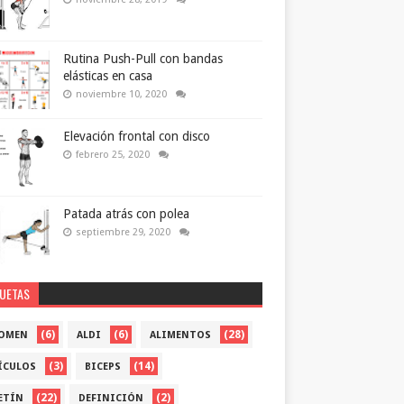
Rutina Push-Pull con bandas
elásticas en casa
noviembre 10, 2020
Elevación frontal con disco
febrero 25, 2020
Patada atrás con polea
septiembre 29, 2020
QUETAS
(6)
(6)
(28)
OMEN
ALDI
ALIMENTOS
(3)
(14)
ÍCULOS
BICEPS
(22)
(2)
ETÍN
DEFINICIÓN