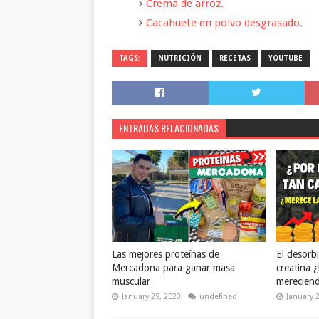
Crema de arroz.
Cacahuete en polvo desgrasado.
TAGS:
NUTRICIÓN
RECETAS
YOUTUBE
ENTRADAS RELACIONADAS
Las mejores proteínas de
El desorbi
Mercadona para ganar masa
creatina 
muscular
mereciend
January 29, 2023
undefined
January 