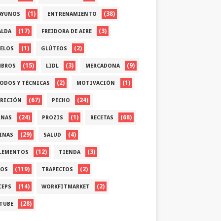
(1)
(38)
AYUNOS
ENTRENAMIENTO
(17)
(3)
ALDA
FREIDORA DE AIRE
(1)
(2)
ELOS
GLÚTEOS
(15)
(3)
(9)
BROS
LIDL
MERCADONA
(2)
(1)
ODOS Y TÉCNICAS
MOTIVACIÓN
(67)
(24)
RICIÓN
PECHO
(24)
(1)
(68)
RNAS
PROZIS
RECETAS
(29)
(4)
INAS
SALUD
(12)
(3)
LEMENTOS
TIENDA
(119)
(2)
OS
TRAPECIOS
(14)
(2)
CEPS
WORKFITMARKET
(28)
TUBE