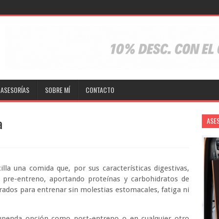
ASESORÍAS
SOBRE MÍ
CONTACTO
a
ASE
la una comida que, por sus características digestivas,
 pre-entreno, aportando proteínas y carbohidratos de
rados para entrenar sin molestias estomacales, fatiga ni
upenda opción como post-entreno o en cualquier otro