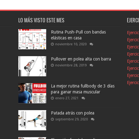
LO MÁS VISTO ESTE MES
EJERC
Rutina Push-Pull con bandas
Ejerci
elásticas en casa
Ejerci
noviembre 10, 2020
Ejerci
Ejerci
Pullover en polea alta con barra
Ejerci
noviembre 28, 2019
Ejerci
Ejerci
Ejerci
La mejor rutina fullbody de 3 días
para ganar masa muscular
enero 27, 2021
Patada atrás con polea
septiembre 29, 2020