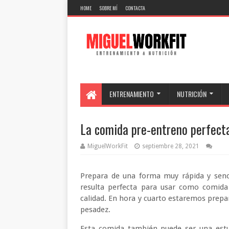
HOME
SOBRE MÍ
CONTACTA
ENTRENAMIENTO
NUTRICIÓN
La comida pre-entreno perfect
MiguelWorkFit
septiembre 28, 2021
Prepara de una forma muy rápida y sencil
resulta perfecta para usar como comida
calidad. En hora y cuarto estaremos prepa
pesadez.
Esta comida también puede ser una est