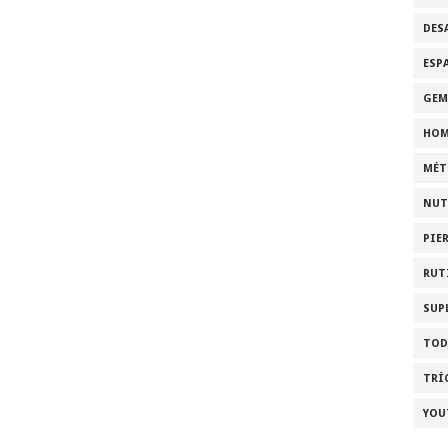
DES
ESP
GEM
HOM
MÉT
NUT
PIE
RUT
SUP
TOD
TRÍ
YOU