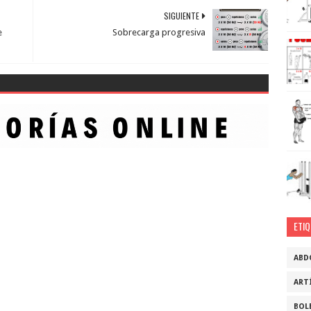
SIGUIENTE
e
Sobrecarga progresiva
ETI
ABD
ART
BOL