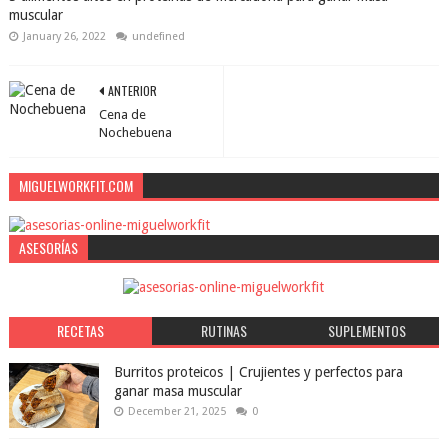
muscular
January 26, 2022
undefined
ANTERIOR
Cena de
Nochebuena
MIGUELWORKFIT.COM
ASESORÍAS
RECETAS
RUTINAS
SUPLEMENTOS
Burritos proteicos | Crujientes y perfectos para
ganar masa muscular
December 21, 2025
0