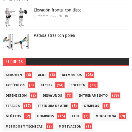
Elevación frontal con disco
febrero 25, 2020
Patada atrás con polea
ETIQUETAS
(6)
(6)
(28)
ABDOMEN
ALDI
ALIMENTOS
(3)
(14)
(22)
ARTÍCULOS
BICEPS
BOLETÍN
(2)
(1)
(38)
DEFINICIÓN
DESAYUNOS
ENTRENAMIENTO
(17)
(3)
(1)
ESPALDA
FREIDORA DE AIRE
GEMELOS
(2)
(15)
(3)
(9)
GLÚTEOS
HOMBROS
LIDL
MERCADONA
(2)
(1)
MÉTODOS Y TÉCNICAS
MOTIVACIÓN