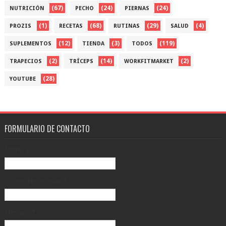
(67)
(24)
(24)
NUTRICIÓN
PECHO
PIERNAS
(1)
(68)
(29)
(4)
PROZIS
RECETAS
RUTINAS
SALUD
(12)
(3)
(119)
SUPLEMENTOS
TIENDA
TODOS
(2)
(14)
(2)
TRAPECIOS
TRÍCEPS
WORKFITMARKET
(28)
YOUTUBE
FORMULARIO DE CONTACTO
Nombre
Correo electrónico
*
Mensaje
*