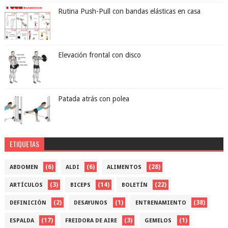
Rutina Push-Pull con bandas elásticas en casa
Elevación frontal con disco
Patada atrás con polea
ETIQUETAS
(6)
(6)
(28)
ABDOMEN
ALDI
ALIMENTOS
(3)
(14)
(22)
ARTÍCULOS
BICEPS
BOLETÍN
(2)
(1)
(38)
DEFINICIÓN
DESAYUNOS
ENTRENAMIENTO
(17)
(3)
(1)
ESPALDA
FREIDORA DE AIRE
GEMELOS