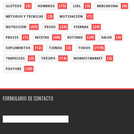
(2)
(15)
(3)
(9)
GLÚTEOS
HOMBROS
LIDL
MERCADONA
(2)
(1)
MÉTODOS Y TÉCNICAS
MOTIVACIÓN
(67)
(24)
(24)
NUTRICIÓN
PECHO
PIERNAS
(1)
(68)
(29)
(4)
PROZIS
RECETAS
RUTINAS
SALUD
(12)
(3)
(119)
SUPLEMENTOS
TIENDA
TODOS
(2)
(14)
(2)
TRAPECIOS
TRÍCEPS
WORKFITMARKET
(28)
YOUTUBE
FORMULARIO DE CONTACTO
Nombre
Correo electrónico
*