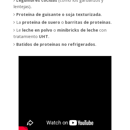
Legumbres cocidas
(como los garbanzos y
lentejas).
Proteína de guisante o soja texturizada
.
La
proteína de suero
o
barritas de proteínas
.
Le
leche en polvo
o
minibricks de leche
con
tratamiento
UHT
.
Batidos de proteínas no refrigerados
.