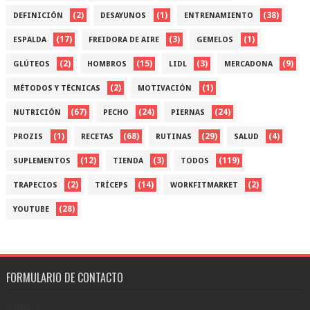
(2)
(1)
(38)
DEFINICIÓN
DESAYUNOS
ENTRENAMIENTO
(17)
(3)
(1)
ESPALDA
FREIDORA DE AIRE
GEMELOS
(2)
(15)
(3)
(9)
GLÚTEOS
HOMBROS
LIDL
MERCADONA
(2)
(1)
MÉTODOS Y TÉCNICAS
MOTIVACIÓN
(67)
(24)
(24)
NUTRICIÓN
PECHO
PIERNAS
(1)
(68)
(29)
(4)
PROZIS
RECETAS
RUTINAS
SALUD
(12)
(3)
(119)
SUPLEMENTOS
TIENDA
TODOS
(2)
(14)
(2)
TRAPECIOS
TRÍCEPS
WORKFITMARKET
(28)
YOUTUBE
FORMULARIO DE CONTACTO
Nombre