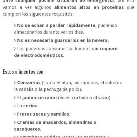
ante cualquier posible situación de emergencia
, por eso
vamos a ver algunos
alimentos altos en proteínas
que
cumplen los siguientes requisitos:
No se echan a perder rápidamente
, pudiendo
almacenarlos durante varios días.
No es necesario guardarlos en la nevera
.
Los podemos consumir fácilmente,
sin requerir
de electrodomésticos
.
Estos alimentos son:
Conservas
(como el atún, las sardinas, el salmón,
la caballa o la pechuga de pollo).
El
jamón serrano
(recién cortado o al vacío).
La
cecina
.
Frutos secos y semillas
.
Cremas de anacardos, almendras o
cacahuetes
.