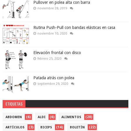
Pullover en polea alta con barra
noviembre 28, 2019
Rutina Push-Pull con bandas elásticas en casa
noviembre 10, 2020
Elevación frontal con disco
febrero 25, 2020
Patada atrás con polea
septiembre 29, 2020
ETIQUETAS
(6)
(6)
(28)
ABDOMEN
ALDI
ALIMENTOS
(3)
(14)
(22)
ARTÍCULOS
BICEPS
BOLETÍN