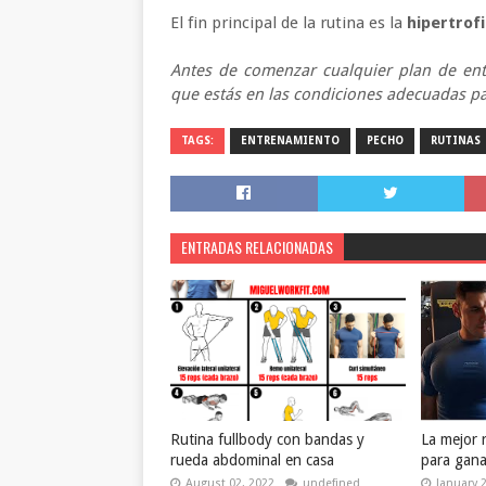
El fin principal de la rutina es la
hipertrof
Antes de comenzar cualquier plan de ent
que estás en las condiciones adecuadas par
TAGS:
ENTRENAMIENTO
PECHO
RUTINAS
ENTRADAS RELACIONADAS
Rutina fullbody con bandas y
La mejor r
rueda abdominal en casa
para gana
August 02, 2022
undefined
January 