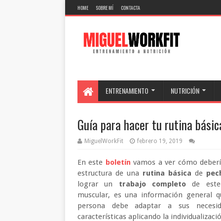
HOME
SOBRE MÍ
CONTACTA
ENTRENAMIENTO
NUTRICIÓN
Guía para hacer tu rutina bási
MiguelWorkFit
febrero 19, 2019
En este
boletín
vamos a ver cómo debería
estructura de una
rutina básica
de
pec
lograr un
trabajo completo
de este
muscular, es una información general q
persona debe adaptar a sus necesi
características aplicando la individualizaci