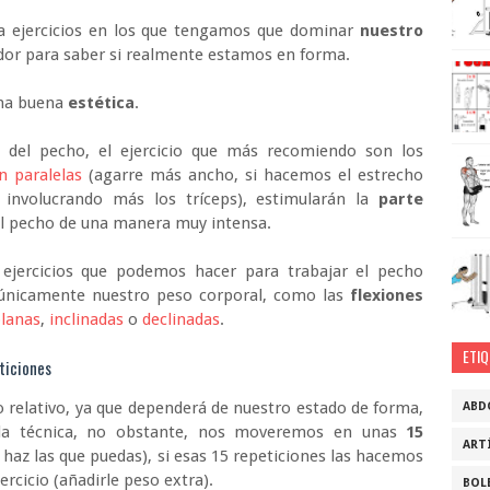
ina ejercicios en los que tengamos que dominar
nuestro
ador para saber si realmente estamos en forma.
una buena
estética
.
 del pecho, el ejercicio que más recomiendo son los
 paralelas
(agarre más ancho, si hacemos el estrecho
 involucrando más los tríceps), estimularán la
parte
l pecho de una manera muy intensa.
ejercicios que podemos hacer para trabajar el pecho
 únicamente nuestro peso corporal, como las
flexiones
lanas
,
inclinadas
o
declinadas
.
ETI
eticiones
go relativo, ya que dependerá de nuestro estado de forma,
ABD
 la técnica, no obstante, nos moveremos en unas
15
ART
 haz las que puedas), si esas 15 repeticiones las hacemos
jercicio (añadirle peso extra).
BOL