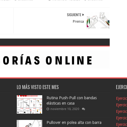
SIGUIENTE
Prensa
LO MÁS VISTO ESTE MES
EJERC
Rutina Push-Pull con bandas
Ejerci
elásticas en casa
Ejerci
noviembre 10, 2020
Ejerci
Ejerci
Pullover en polea alta con barra
Ejerci