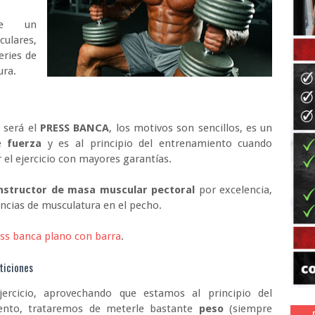
nte un
culares,
eries de
ura.
 será el
PRESS BANCA
, los motivos son sencillos, es un
de
fuerza
y es al principio del entrenamiento cuando
el ejercicio con mayores garantías.
nstructor de masa muscular pectoral
por excelencia,
ancias de musculatura en el pecho.
ss banca plano con barra
.
eticiones
jercicio, aprovechando que estamos al principio del
ento, trataremos de meterle bastante
peso
(siempre