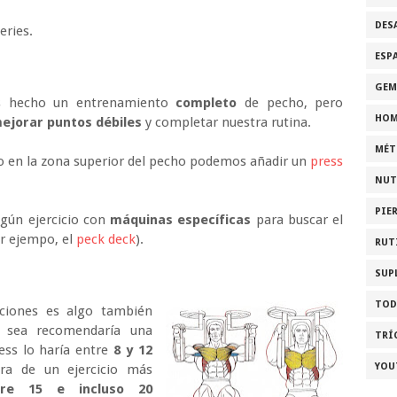
DES
eries.
ESP
GEM
mos hecho un entrenamiento
completo
de pecho, pero
HOM
ejorar puntos débiles
y completar nuestra rutina.
MÉT
lo en la zona superior del pecho podemos añadir un
press
NUT
PIE
gún ejercicio con
máquinas específicas
para buscar el
or ejempo, el
peck deck
).
RUT
SUP
TOD
iciones es algo también
ue sea recomendaría una
TRÍ
ress lo haría entre
8 y 12
YOU
ara de un ejercicio más
tre 15 e incluso 20