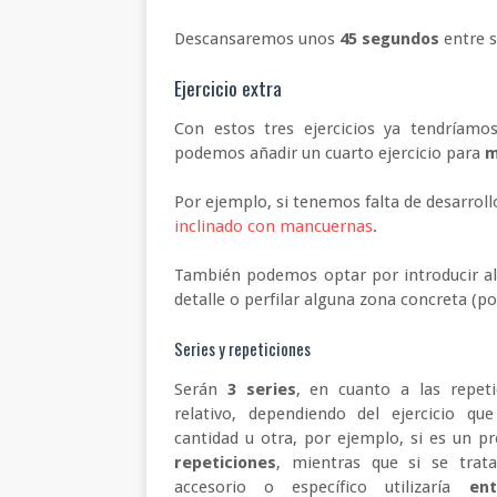
Descansaremos unos
45 segundos
entre s
Ejercicio extra
Con estos tres ejercicios ya tendría
podemos añadir un cuarto ejercicio para
m
Por ejemplo, si tenemos falta de desarrol
inclinado con mancuernas
.
También podemos optar por introducir al
detalle o perfilar alguna zona concreta (p
Series y repeticiones
Serán
3 series
, en cuanto a las repet
relativo, dependiendo del ejercicio q
cantidad u otra, por ejemplo, si es un p
repeticiones
, mientras que si se trat
accesorio o específico utilizaría
en