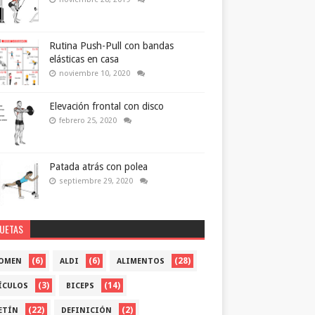
Rutina Push-Pull con bandas
elásticas en casa
noviembre 10, 2020
Elevación frontal con disco
febrero 25, 2020
Patada atrás con polea
septiembre 29, 2020
QUETAS
(6)
(6)
(28)
OMEN
ALDI
ALIMENTOS
(3)
(14)
ÍCULOS
BICEPS
(22)
(2)
ETÍN
DEFINICIÓN