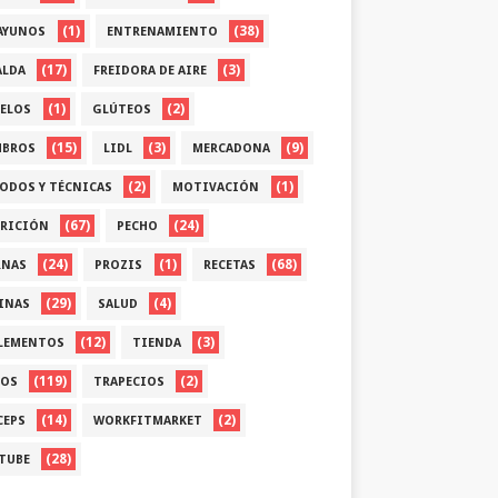
(1)
(38)
AYUNOS
ENTRENAMIENTO
(17)
(3)
ALDA
FREIDORA DE AIRE
(1)
(2)
ELOS
GLÚTEOS
(15)
(3)
(9)
BROS
LIDL
MERCADONA
(2)
(1)
ODOS Y TÉCNICAS
MOTIVACIÓN
(67)
(24)
RICIÓN
PECHO
(24)
(1)
(68)
RNAS
PROZIS
RECETAS
(29)
(4)
INAS
SALUD
(12)
(3)
LEMENTOS
TIENDA
(119)
(2)
OS
TRAPECIOS
(14)
(2)
CEPS
WORKFITMARKET
(28)
TUBE