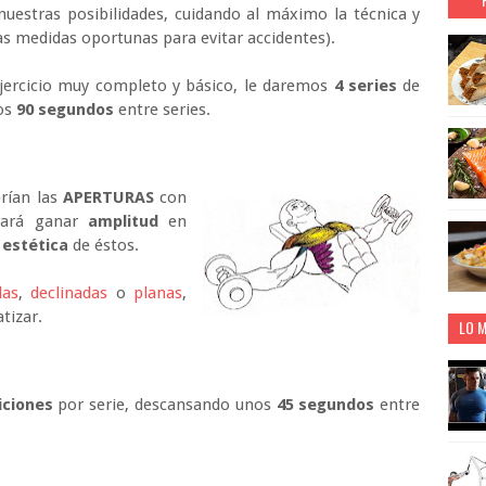
nuestras posibilidades, cuidando al máximo la técnica y
s medidas oportunas para evitar accidentes).
ejercicio muy completo y básico, le daremos
4 series
de
os
90 segundos
entre series.
erían las
APERTURAS
con
 hará ganar
amplitud
en
a
estética
de éstos.
das
,
declinadas
o
planas
,
tizar.
LO M
iciones
por serie, descansando unos
45 segundos
entre