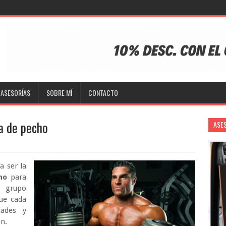
ASESORÍAS
SOBRE MÍ
CONTACTO
ca de pecho
ASE
 ser la
ho
para
 grupo
ue cada
dades y
ón.