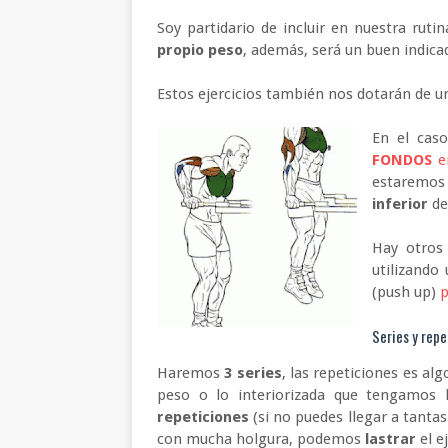
Soy partidario de incluir en nuestra rut
propio peso
, además, será un buen indic
Estos ejercicios también nos dotarán de 
En el caso
FONDOS
en
estaremos
inferior
de
Hay otros 
utilizando
(push up)
p
Series y rep
Haremos
3 series
, las repeticiones es al
peso o lo interiorizada que tengamos
repeticiones
(si no puedes llegar a tantas
con mucha holgura, podemos
lastrar
el e